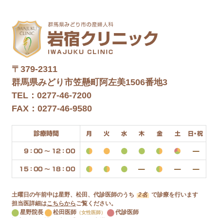
〒379-2311
群馬県みどり市笠懸町阿左美1506番地3
TEL：0277-46-7200
FAX：0277-46-9580
診療時間
月
火
水
木
金
土
日・祝
9：00 〜 12：00
15：00 〜 18：00
土曜日の午前中は星野、松田、代診医師のうち
2名
で診療を行います
担当医詳細は
こちらから
ご覧ください。
星野院長
松田医師
代診医師
（女性医師）