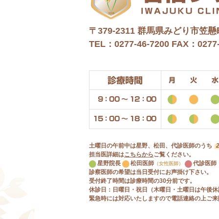
〒379-2311
群馬県みどり市笠懸町
TEL：0277-46-7200
FAX：0277-
診療時間
月
火
水
9：00 〜 12：00
15：00 〜 18：00
土曜日の午前中は星野、松田、代診医師のうち
担当医詳細は
こちらから
ご覧ください。
星野院長
松田医師
代診医師
（女性医師）
診察医師の希望は当日受付にお声掛け下さい。
受付終了時間は診療時間の30分前です。
休診日：日曜日・祝日（木曜日・土曜日は午後休
緊急時には対応いたしますので電話連絡の上ご来