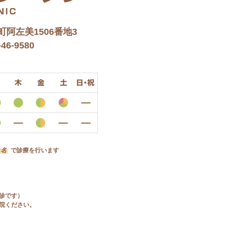
阿左美1506番地3
46-9580
木
金
土
日・祝
2名
で診療を行います
診です）
院ください。