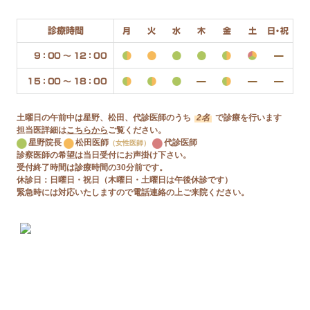
診療時間
月
火
水
木
金
土
日・祝
9：00 〜 12：00
15：00 〜 18：00
土曜日の午前中は星野、松田、代診医師のうち
2名
で診療を行います
担当医詳細は
こちらから
ご覧ください。
星野院長
松田医師
代診医師
（女性医師）
診察医師の希望は当日受付にお声掛け下さい。
受付終了時間は診療時間の30分前です。
休診日：日曜日・祝日（木曜日・土曜日は午後休診です）
緊急時には対応いたしますので電話連絡の上ご来院ください。