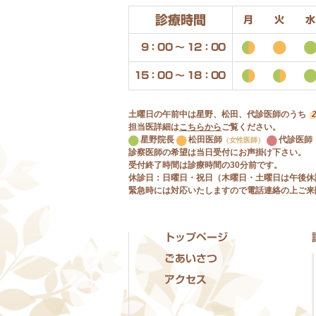
診療時間
月
火
水
9：00 〜 12：00
15：00 〜 18：00
土曜日の午前中は星野、松田、代診医師のうち
担当医詳細は
こちらから
ご覧ください。
星野院長
松田医師
代診医師
（女性医師）
診察医師の希望は当日受付にお声掛け下さい。
受付終了時間は診療時間の30分前です。
休診日：日曜日・祝日（木曜日・土曜日は午後休
緊急時には対応いたしますので電話連絡の上ご来
トップページ
ごあいさつ
アクセス