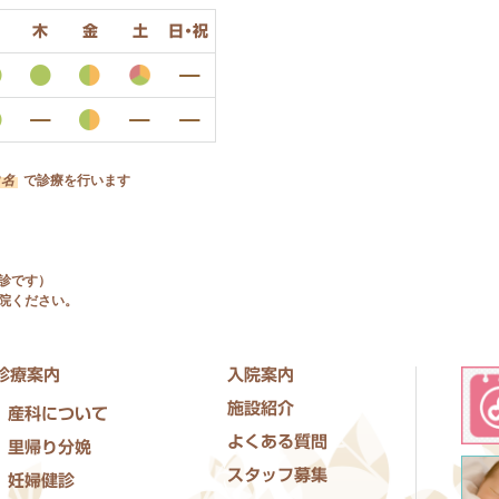
木
金
土
日・祝
2名
で診療を行います
診です）
院ください。
診療案内
入院案内
施設紹介
産科について
よくある質問
里帰り分娩
スタッフ募集
妊婦健診