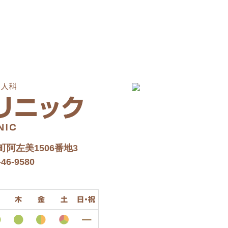
阿左美1506番地3
46-9580
木
金
土
日・祝