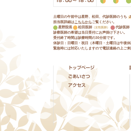
15：00 〜 18：00
土曜日の午前中は星野、松田、代診医師のうち
担当医詳細は
こちらから
ご覧ください。
星野院長
松田医師
代診医師
（女性医師）
診察医師の希望は当日受付にお声掛け下さい。
受付終了時間は診療時間の30分前です。
休診日：日曜日・祝日（木曜日・土曜日は午後休
緊急時には対応いたしますので電話連絡の上ご来
トップページ
ごあいさつ
アクセス