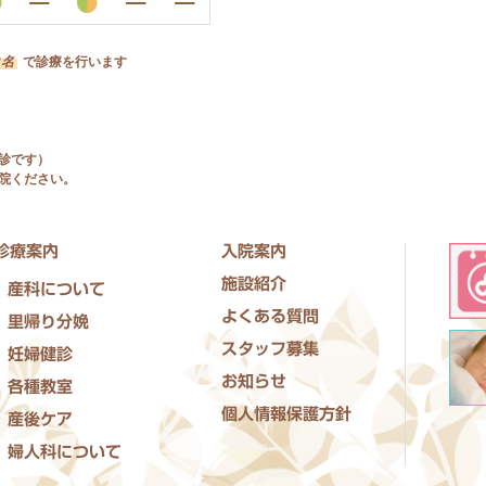
2名
で診療を行います
診です）
院ください。
診療案内
入院案内
施設紹介
産科について
よくある質問
里帰り分娩
スタッフ募集
妊婦健診
お知らせ
各種教室
個人情報保護方針
産後ケア
婦人科について