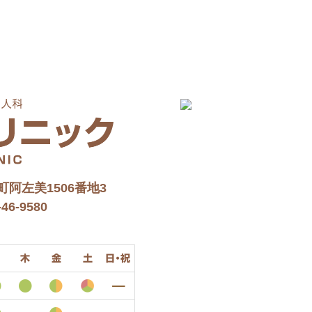
阿左美1506番地3
46-9580
木
金
土
日・祝