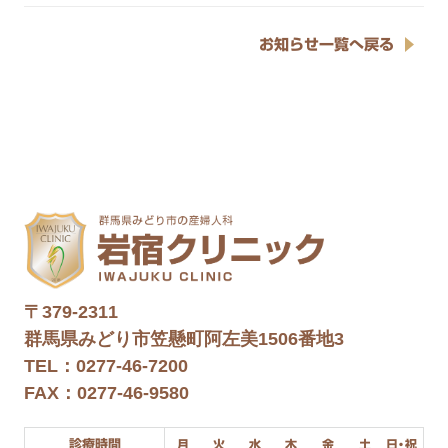
お知らせ一覧へ戻る
〒379-2311
群馬県みどり市笠懸町阿左美1506番地3
TEL：0277-46-7200
FAX：0277-46-9580
診療時間
月
火
水
木
金
土
日・祝